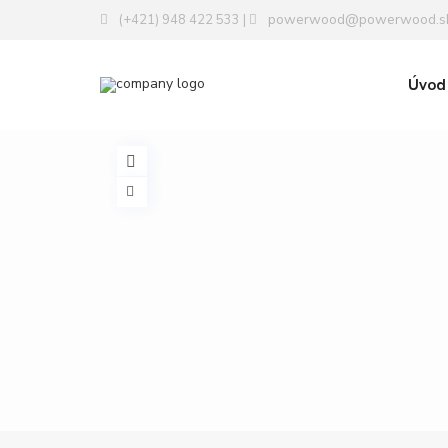
powerwood@powerwood.s
(+421) 948 422 533 |
Úvod