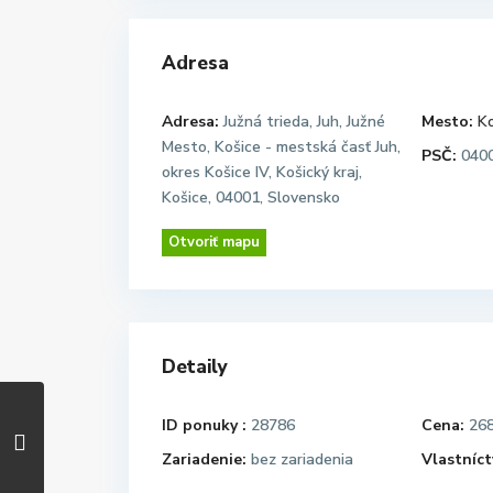
Adresa
Adresa:
Južná trieda, Juh, Južné
Mesto:
Ko
Mesto, Košice - mestská časť Juh,
PSČ:
040
okres Košice IV, Košický kraj,
Košice, 04001, Slovensko
Otvoriť mapu
Detaily
ID ponuky :
28786
Cena:
26
Zariadenie:
bez zariadenia
Vlastníct