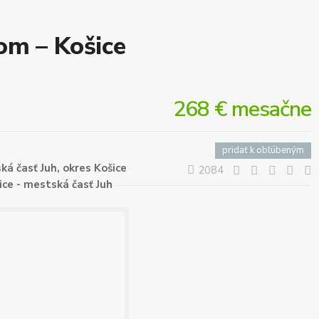
om – Košice
268 € mesačne
pridať k obľúbeným
ká časť Juh, okres Košice
2084
ice - mestská časť Juh