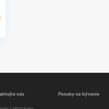
aktujte nás
Ponuky na bývanie
obyho 1, 040 01 Košice