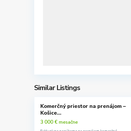
Košice -
mestská
Similar Listings
3
časť Juh
Komerčný priestor na prenájom –
Prenájom
Košice...
Novinka
3 000 €
mesačne