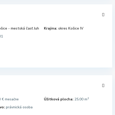
šice - mestská časť Juh
Krajina:
okres Košice IV
01
2
8 €
Úžitková plocha:
25.00 m
mesačne
vo:
právnická osoba