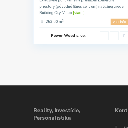
Exkluzívne ponúkame na prenájom komerčné
priestory (pôvodné fitnes centrum) na Južnej triede,
Building City. Vstup
[viac...]
2
253.00 m
viac info
Power Wood s.r.o.
Reality, Investície,
Kont
Personalistika
Jak