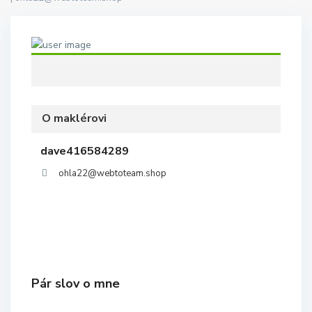
O maklérovi
dave416584289
ohla22@webtoteam.shop
Pár slov o mne