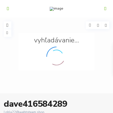
vyhľadávanie...
dave416584289
|
ohla22@webtoteam.shop