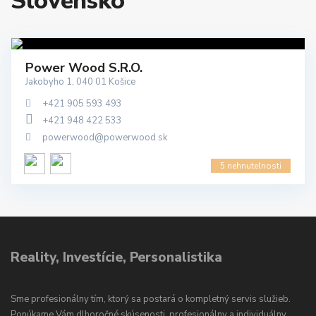
Slovensko
Power Wood S.r.o.
Jakobyho 1, 040 01 Košice
+421 905 593 493
+421 948 422 533
powerwood@powerwood.sk
5 nehnuteľnosti
Reality, Investície, Personalistika
Sme profesionálny tím, ktorý sa postará o kompletný servis služieb.
Ponúkame Vám dlhoročné skúsenosti, profesionálny a individuálny